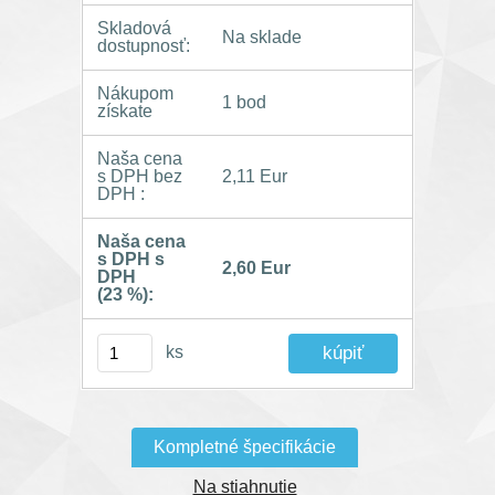
Skladová
Na sklade
dostupnosť:
Nákupom
1 bod
získate
Naša cena
s DPH bez
2,11 Eur
DPH :
Naša cena
s DPH s
2,60 Eur
DPH
(23 %):
ks
Kompletné špecifikácie
Na stiahnutie