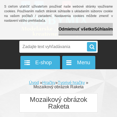
0 ks / 0,00 Eur
S cieľom uľahčiť užívateľom používať naše webové stránky využívame
cookies. Používaním našich stránok súhlasíte s ukladaním súborov cookie
na vašom počítači / zariadení. Nastavenia cookies môžete zmeniť v
nastavení vášho prehliadača.
Odmietnuť všetko
Súhlasím
E-shop
Menu
Úvod
»
Hračky
»
Tvorivé hračky
»
Mozaikový obrázok Raketa
Mozaikový obrázok
Raketa