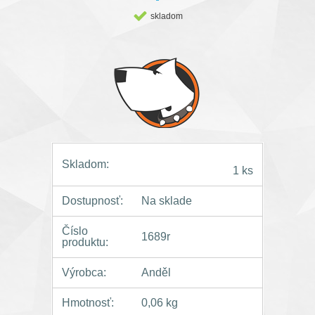
skladom
Skladom:
1 ks
Dostupnosť:
Na sklade
Číslo
1689r
produktu:
Výrobca:
Anděl
Hmotnosť:
0,06 kg