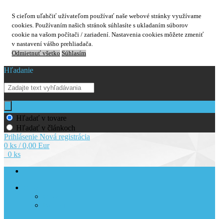
S cieľom uľahčiť užívateľom používať naše webové stránky využívame
cookies. Používaním našich stránok súhlasíte s ukladaním súborov
cookie na vašom počítači / zariadení. Nastavenia cookies môžete zmeniť
v nastavení vášho prehliadača.
Odmietnuť všetko
Súhlasím
Hľadanie
Hľadať v tovare
Hľadať v článkoch
Prihlásenie
Nová registrácia
0 ks / 0,00 Eur
0 ks
O nás
O nás
Partneri