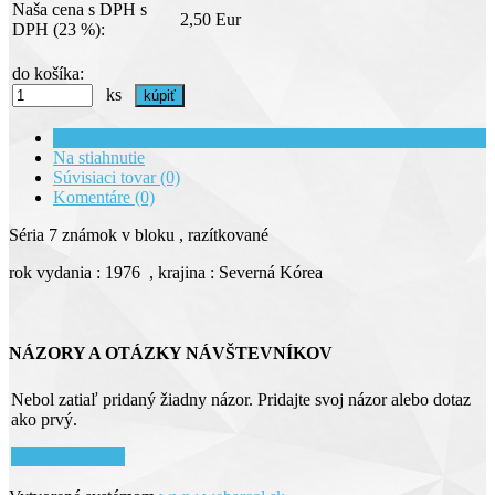
Naša cena s DPH s
2,50 Eur
DPH (23 %):
do košíka:
ks
Kompletné špecifikácie
Na stiahnutie
Súvisiaci tovar (0)
Komentáre (0)
Séria 7 známok v bloku , razítkované
rok vydania : 1976 , krajina : Severná Kórea
NÁZORY A OTÁZKY NÁVŠTEVNÍKOV
Nebol zatiaľ pridaný žiadny názor. Pridajte svoj názor alebo dotaz
ako prvý.
Pridať komentár