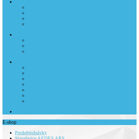
Ako nakupovať
Ako nakupovať
Poštovné
Cenníky služieb
Vernostný program
Obchodné podmienky
Obchodné podmienky
Záručné a reklamačné podmienky
Ochrana osobných údajov
Fotogaléria
Aedes Ars na výstave Norimberg
Diorámy
Vzorkovník farieb Revell
Renovácie fotografií
Svadobné oznámenia
Svadobné oznámenia II
Aedes Ars galéria zákazníkov
Kontakty
E-shop
Predobjednávky
Stavebnice AEDES ARS