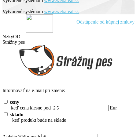
Vytvorené systémom
www.webareal.sk
Vytvorené systémom
www.webareal.sk
Odstúpenie od kúpnej zmluvy
NzkyOD
Strážny pes
Informovať na e-mail pri zmene:
ceny
keď cena klesne pod
Eur
skladu
keď produkt bude na sklade
Zadajte Váš e-mail: