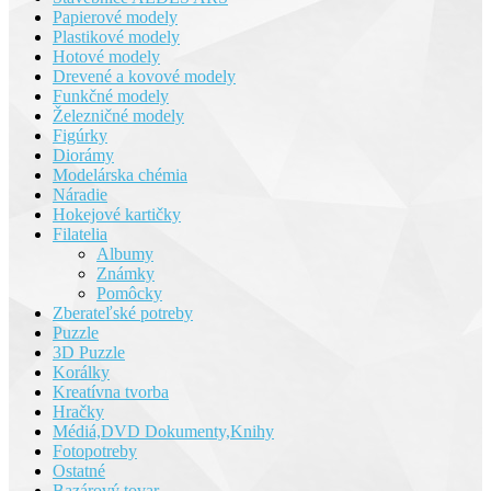
Papierové modely
Plastikové modely
Hotové modely
Drevené a kovové modely
Funkčné modely
Železničné modely
Figúrky
Diorámy
Modelárska chémia
Náradie
Hokejové kartičky
Filatelia
Albumy
Známky
Pomôcky
Zberateľské potreby
Puzzle
3D Puzzle
Korálky
Kreatívna tvorba
Hračky
Médiá,DVD Dokumenty,Knihy
Fotopotreby
Ostatné
Bazárový tovar