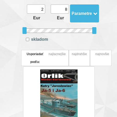
Parametre
Eur
Eur
skladom
Usporiadať
najlacnejšie
najdrahšie
najnovšie
podľa: