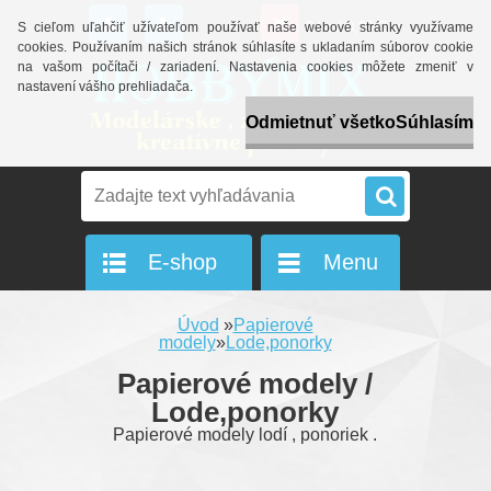
0 ks / 0,00 Eur
S cieľom uľahčiť užívateľom používať naše webové stránky využívame
cookies. Používaním našich stránok súhlasíte s ukladaním súborov cookie
na vašom počítači / zariadení. Nastavenia cookies môžete zmeniť v
nastavení vášho prehliadača.
Odmietnuť všetko
Súhlasím
E-shop
Menu
Úvod
»
Papierové
modely
»
Lode,ponorky
Papierové modely /
Lode,ponorky
Papierové modely lodí , ponoriek .